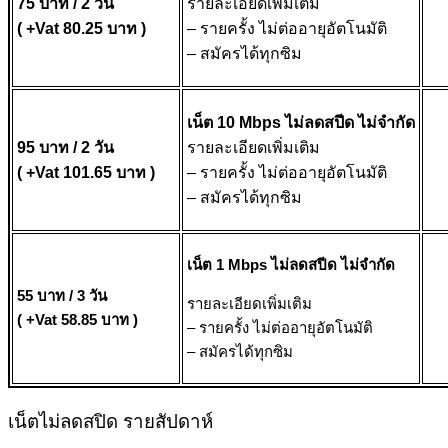
75 บาท / 2 วัน
รายละเอียดเพิ่มเติม
( +Vat 80.25 บาท )
– รายครั้ง ไม่ต่ออายุอัตโนมัติ
– สมัครได้ทุกซิม
เน็ต 10 Mbps ไม่ลดสปีด ไม่จำกัด
95 บาท / 2 วัน
รายละเอียดเพิ่มเติม
( +Vat 101.65 บาท )
– รายครั้ง ไม่ต่ออายุอัตโนมัติ
– สมัครได้ทุกซิม
เน็ต 1 Mbps ไม่ลดสปีด ไม่จำกัด
55 บาท / 3 วัน
รายละเอียดเพิ่มเติม
( +Vat 58.85 บาท )
– รายครั้ง ไม่ต่ออายุอัตโนมัติ
– สมัครได้ทุกซิม
เน็ตไม่ลดสปิด รายสัปดาห์