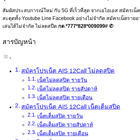
สัมผัสประสบการณ์ใหม่ กับ 5G ที่เร็วที่สุด จากเอไอเอส สมัครเน็
สะดุดทั้ง Youtube Line Facebook อย่างไม่จำกัด สมัครเน็ตราย
เล่นได้ไม่จำกัด ไม่ลดสปีด
กด *777*828*009099# ✆
สารบัญหน้า
สมัครโปรเน็ต AIS 12Call ไม่ลดสปิด
เน็ตไม่ลดสปิด รายวัน
เน็ตไม่ลดสปิด รายสัปดาห์
เน็ตไม่ลดสปิด รายเดือน
สมัครโปรเน็ต AIS 12Call เน็ตเต็มสปิด
เน็ตเต็มสปิด รายวัน
เน็ตเต็มสปิด รายสัปดาห์
เน็ตเต็มสปิด รายเดือน