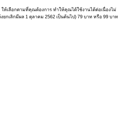
 ให้เลือกตามที่คุณต้องการ ทำให้คุณได้ใช้งานได้ต่อเนื่องไม่
้งยกเลิกมีผล 1 ตุลาคม 2562 เป็นต้นไป) 79 บาท หรือ 99 บาท