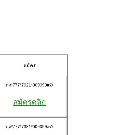
สมัคร
กด*777*7021*009099#✆
สมัครคลิก
กด*777*7381*009099#✆