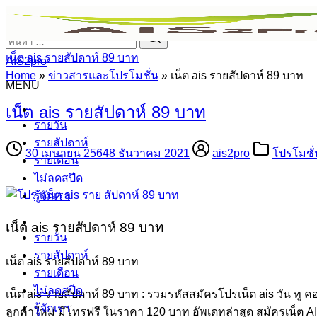
Skip
to
Search
Search
content
for:
เน็ต ais รายสัปดาห์ 89 บาท
AIS2pro
Home
»
ข่าวสารและโปรโมชั่น
»
เน็ต ais รายสัปดาห์ 89 บาท
MENU
เน็ต ais รายสัปดาห์ 89 บาท
รายวัน
รายสัปดาห์
30 เมษายน 2564
8 ธันวาคม 2021
ais2pro
โปรโมชั่
รายเดือน
ไม่ลดสปีด
รู้จักเรา
เน็ต ais รายสัปดาห์ 89 บาท
รายวัน
รายสัปดาห์
เน็ต ais รายสัปดาห์ 89 บาท
รายเดือน
ไม่ลดสปีด
เน็ต ais รายสัปดาห์ 89 บาท : รวมรหัสสมัครโปรเน็ต ais วัน ทู คอ
รู้จักเรา
ลูกค้าใหม่ มีโทรฟรี ในราคา 120 บาท อัพเดทล่าสุด สมัครเน็ต