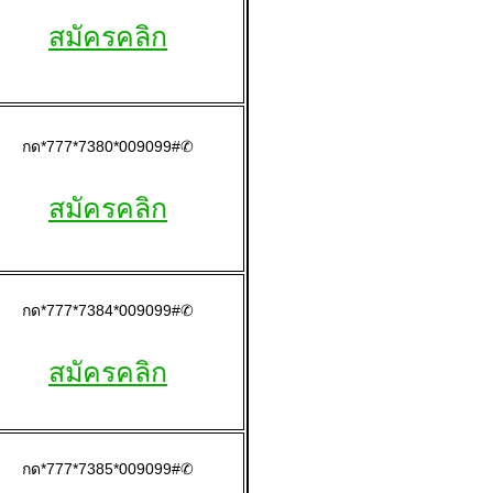
สมัครคลิก
กด*777*7380*009099#✆
สมัครคลิก
กด*777*7384*009099#✆
สมัครคลิก
กด*777*7385*009099#✆