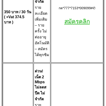
จำกัด
ราย
กด*777*7153*009099#✆
350 บาท / 30 วัน
ละเอียด
( +Vat 374.5
เพิ่มเติม
สมัครคลิก
บาท )
– ราย
ครั้ง ไม่
ต่ออายุ
อัตโนมัติ
– สมัคร
ได้ทุกซิม
ด่วน!
เน็ต 2
Mbps
ไม่ลดส
ปีด ไม่
จำกัด
ราย