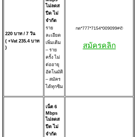
ไม่ลดส
ปีด ไม่
จำกัด
ราย
กด*777*7154*009099#✆
220 บาท / 7 วัน
ละเอียด
( +Vat 235.4 บาท
เพิ่มเติม
สมัครคลิก
)
– ราย
ครั้ง ไม่
ต่ออายุ
อัตโนมัติ
– สมัคร
ได้ทุกซิม
เน็ต 6
Mbps
ไม่ลดส
ปีด ไม่
จำกัด