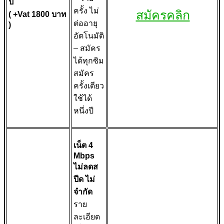
ปี
ครั้ง ไม่
สมัครคลิก
( +Vat 1800 บาท
ต่ออายุ
)
อัตโนมัติ
– สมัคร
ได้ทุกซิม
สมัคร
ครั้งเดียว
ใช้ได้
หนึ่งปี
เน็ต 4
Mbps
ไม่ลดส
ปีด ไม่
จำกัด
ราย
ละเอียด