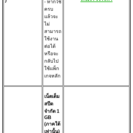
)
- หากใช้
ครบ
แล้วจะ
ไม่
สามารถ
ใช้งาน
ต่อได้
หรือจะ
กลับไป
ใช้แพ็ก
เกจหลัก
เน็ตเต็ม
สปีด
จำกัด 1
GB
(ภาคใต้
เท่านั้น)