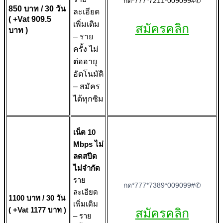
กด*777*7211*009099#✆
850 บาท / 30 วัน
ละเอียด
( +Vat 909.5
เพิ่มเติม
สมัครคลิก
บาท )
– ราย
ครั้ง ไม่
ต่ออายุ
อัตโนมัติ
– สมัคร
ได้ทุกซิม
เน็ต 10
Mbps ไม่
ลดสปีด
ไม่จำกัด
ราย
กด*777*7389*009099#✆
ละเอียด
1100 บาท / 30 วัน
เพิ่มเติม
( +Vat 1177 บาท )
สมัครคลิก
– ราย