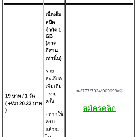
เน็ตเต็ม
สปีด
จำกัด 1
GB
(ภาค
อีสาน
เท่านั้น)
ราย
ละเอียด
เพิ่มเติม
กด*777*7024*009099#✆
- ราย
19 บาท / 1 วัน
ครั้ง
( +Vat 20.33 บาท
สมัครคลิก
)
- หากใช้
ครบ
แล้วจะ
ไม่