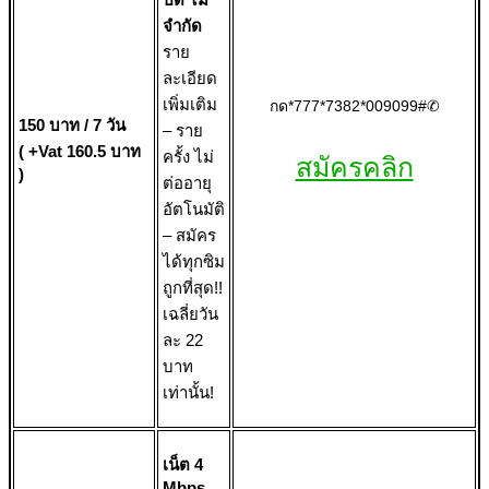
จำกัด
ราย
ละเอียด
เพิ่มเติม
กด*777*7382*009099#✆
150 บาท / 7 วัน
– ราย
( +Vat 160.5 บาท
ครั้ง ไม่
สมัครคลิก
)
ต่ออายุ
อัตโนมัติ
– สมัคร
ได้ทุกซิม
ถูกที่สุด!!
เฉลี่ยวัน
ละ 22
บาท
เท่านั้น!
เน็ต 4
Mbps