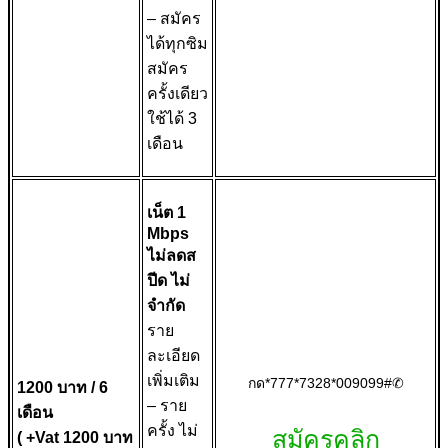
– สมัคร
ได้ทุกซิม
สมัคร
ครั้งเดียว
ใช้ได้ 3
เดือน
เน็ต 1
Mbps
ไม่ลดส
ปีด ไม่
จำกัด
ราย
ละเอียด
เพิ่มเติม
กด*777*7328*009099#✆
1200 บาท / 6
– ราย
เดือน
ครั้ง ไม่
สมัครคลิก
( +Vat 1200 บาท