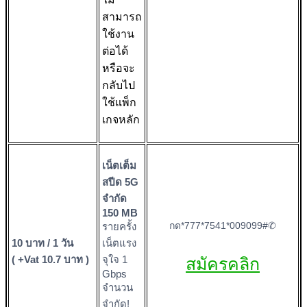
สามารถ
ใช้งาน
ต่อได้
หรือจะ
กลับไป
ใช้แพ็ก
เกจหลัก
เน็ตเต็ม
สปีด 5G
จำกัด
150 MB
กด*777*7541*009099#✆
รายครั้ง
10 บาท / 1 วัน
เน็ตแรง
( +Vat 10.7 บาท )
จุใจ 1
สมัครคลิก
Gbps
จำนวน
จำกัด!