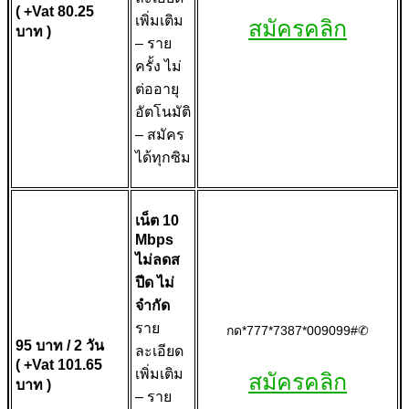
( +Vat 80.25
เพิ่มเติม
สมัครคลิก
บาท )
– ราย
ครั้ง ไม่
ต่ออายุ
อัตโนมัติ
– สมัคร
ได้ทุกซิม
เน็ต 10
Mbps
ไม่ลดส
ปีด ไม่
จำกัด
ราย
กด*777*7387*009099#✆
95 บาท / 2 วัน
ละเอียด
( +Vat 101.65
เพิ่มเติม
สมัครคลิก
บาท )
– ราย