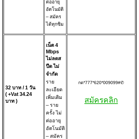
ต่ออายุ
อัตโนมัติ
– สมัคร
ได้ทุกซิม
เน็ต 4
Mbps
ไม่ลดส
ปีด ไม่
จำกัด
ราย
กด*777*620*009099#✆
32 บาท / 1 วัน
ละเอียด
( +Vat 34.24
เพิ่มเติม
สมัครคลิก
บาท )
– ราย
ครั้ง ไม่
ต่ออายุ
อัตโนมัติ
– สมัคร