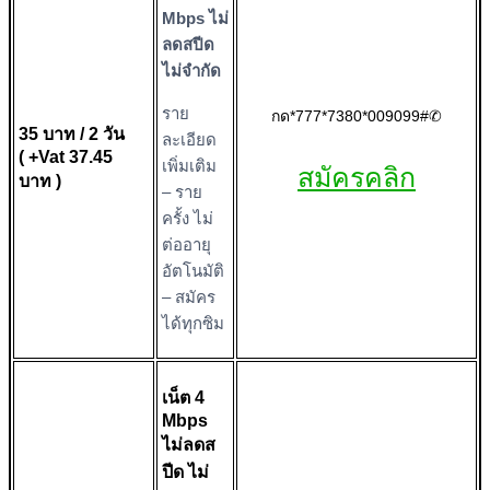
Mbps ไม่
ลดสปีด
ไม่จำกัด
ราย
กด*777*7380*009099#✆
35 บาท / 2 วัน
ละเอียด
( +Vat 37.45
เพิ่มเติม
สมัครคลิก
บาท )
– ราย
ครั้ง ไม่
ต่ออายุ
อัตโนมัติ
– สมัคร
ได้ทุกซิม
เน็ต 4
Mbps
ไม่ลดส
ปีด ไม่