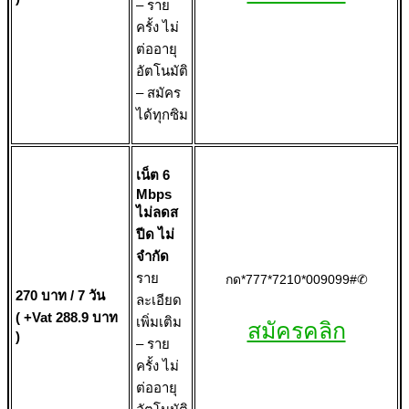
– ราย
ครั้ง ไม่
ต่ออายุ
อัตโนมัติ
– สมัคร
ได้ทุกซิม
เน็ต 6
Mbps
ไม่ลดส
ปีด ไม่
จำกัด
ราย
กด*777*7210*009099#✆
270 บาท / 7 วัน
ละเอียด
( +Vat 288.9 บาท
เพิ่มเติม
สมัครคลิก
)
– ราย
ครั้ง ไม่
ต่ออายุ