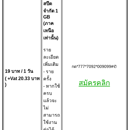
สปีด
จำกัด 1
GB
(ภาค
เหนือ
เท่านั้น)
ราย
ละเอียด
เพิ่มเติม
กด*777*7092*009099#✆
19 บาท / 1 วัน
- ราย
( +Vat 20.33 บาท
ครั้ง
สมัครคลิก
)
- หากใช้
ครบ
แล้วจะ
ไม่
สามารถ
ใช้งาน
ต่อได้