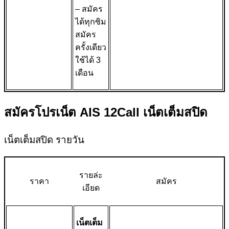
– สมัคร
ได้ทุกซิม
สมัคร
ครั้งเดียว
ใช้ได้ 3
เดือน
สมัครโปรเน็ต
AIS 12Call เน็ตเต็มสปิด
เน็ตเต็มสปิด รายวัน
รายล่ะ
ราคา
สมัคร
เอียด
เน็ตเต็ม