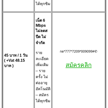
ได้ทุกซิม
เน็ต 6
Mbps
ไม่ลดส
ปีด ไม่
จำกัด
กด*777*7209*009099#✆
ราย
45 บาท / 1 วัน
ละเอียด
( +Vat 48.15
สมัครคลิก
เพิ่มเติม
บาท )
– ราย
ครั้ง ไม่
ต่ออายุ
อัตโนมัติ
– สมัคร
ได้ทุกซิม