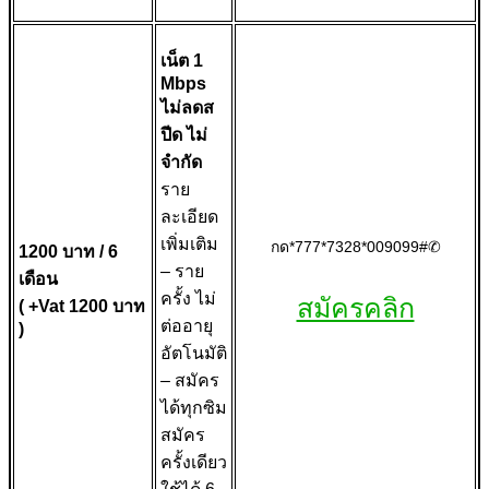
เน็ต 1
Mbps
ไม่ลดส
ปีด ไม่
จำกัด
ราย
ละเอียด
เพิ่มเติม
กด*777*7328*009099#✆
1200 บาท / 6
– ราย
เดือน
ครั้ง ไม่
สมัครคลิก
( +Vat 1200 บาท
ต่ออายุ
)
อัตโนมัติ
– สมัคร
ได้ทุกซิม
สมัคร
ครั้งเดียว