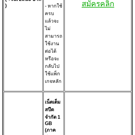
สมัครคลิก
)
- หากใช้
ครบ
แล้วจะ
ไม่
สามารถ
ใช้งาน
ต่อได้
หรือจะ
กลับไป
ใช้แพ็ก
เกจหลัก
เน็ตเต็ม
สปีด
จำกัด 1
GB
(ภาค