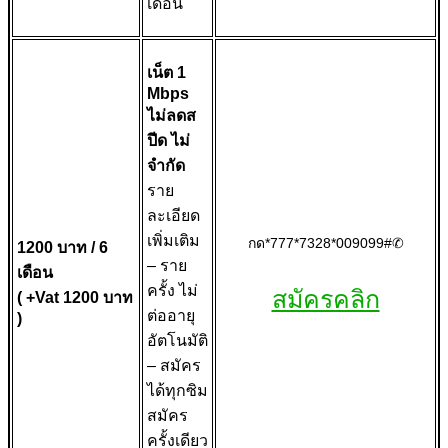
เดือน
เน็ต 1
Mbps
ไม่ลดส
ปีด ไม่
จำกัด
ราย
ละเอียด
เพิ่มเติม
กด*777*7328*009099#✆
1200 บาท / 6
– ราย
เดือน
ครั้ง ไม่
สมัครคลิก
( +Vat 1200 บาท
ต่ออายุ
)
อัตโนมัติ
– สมัคร
ได้ทุกซิม
สมัคร
ครั้งเดียว