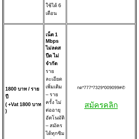
ใช้ได้ 6
เดือน
เน็ต 1
Mbps
ไม่ลดส
ปีด ไม่
จำกัด
ราย
ละเอียด
เพิ่มเติม
กด*777*7329*009099#✆
1800 บาท / ราย
– ราย
ปี
ครั้ง ไม่
สมัครคลิก
( +Vat 1800 บาท
ต่ออายุ
)
อัตโนมัติ
– สมัคร
ได้ทุกซิม