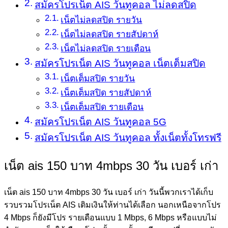
สมัครโปรเน็ต AIS วันทูคอล ไม่ลดสปิด
เน็ตไม่ลดสปิด รายวัน
เน็ตไม่ลดสปิด รายสัปดาห์
เน็ตไม่ลดสปิด รายเดือน
สมัครโปรเน็ต AIS วันทูคอล เน็ตเต็มสปิด
เน็ตเต็มสปิด รายวัน
เน็ตเต็มสปิด รายสัปดาห์
เน็ตเต็มสปิด รายเดือน
สมัครโปรเน็ต AIS วันทูคอล 5G
สมัครโปรเน็ต AIS วันทูคอล ทั้งเน็ตทั้งโทรฟรี
เน็ต ais 150 บาท 4mbps 30 วัน เบอร์ เก่า
เน็ต ais 150 บาท 4mbps 30 วัน เบอร์ เก่า วันนี้พวกเราได้เก็บ
รวบรวมโปรเน็ต AIS เติมเงินให้ท่านได้เลือก นอกเหนือจากโปร
4 Mbps ก็ยังมีโปร รายเดือนแบบ 1 Mbps, 6 Mbps หรือแบบไม่