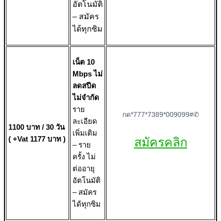
อัตโนมัติ
– สมัคร
ได้ทุกซิม
เน็ต 10
Mbps ไม่
ลดสปีด
ไม่จำกัด
ราย
กด*777*7389*009099#✆
ละเอียด
1100 บาท / 30 วัน
เพิ่มเติม
( +Vat 1177 บาท )
สมัครคลิก
– ราย
ครั้ง ไม่
ต่ออายุ
อัตโนมัติ
– สมัคร
ได้ทุกซิม