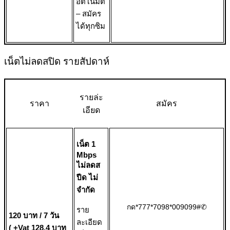
อัตโนมัติ
– สมัคร
ได้ทุกซิม
เน็ตไม่ลดสปิด รายสัปดาห์
รายล่ะ
ราคา
สมัคร
เอียด
เน็ต 1
Mbps
ไม่ลดส
ปีด ไม่
จำกัด
กด*777*7098*009099#✆
ราย
120 บาท / 7 วัน
ละเอียด
( +Vat 128.4 บาท