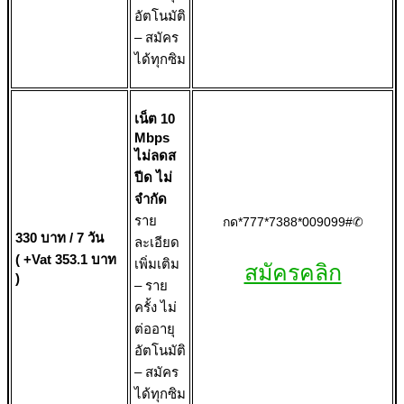
อัตโนมัติ
– สมัคร
ได้ทุกซิม
เน็ต 10
Mbps
ไม่ลดส
ปีด ไม่
จำกัด
ราย
กด*777*7388*009099#✆
330 บาท / 7 วัน
ละเอียด
( +Vat 353.1 บาท
เพิ่มเติม
สมัครคลิก
)
– ราย
ครั้ง ไม่
ต่ออายุ
อัตโนมัติ
– สมัคร
ได้ทุกซิม