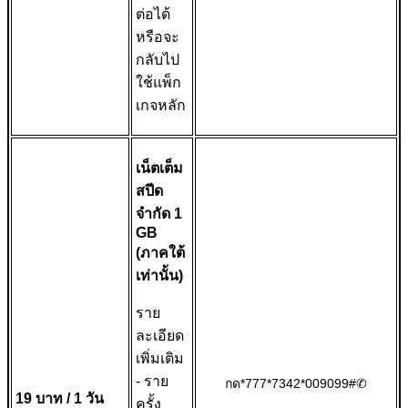
ต่อได้
หรือจะ
กลับไป
ใช้แพ็ก
เกจหลัก
เน็ตเต็ม
สปีด
จำกัด 1
GB
(ภาคใต้
เท่านั้น)
ราย
ละเอียด
เพิ่มเติม
- ราย
กด*777*7342*009099#✆
19 บาท / 1 วัน
ครั้ง