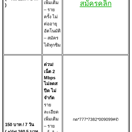
สมัครคลิก
เพิ่มเติม
)
– ราย
ครั้ง ไม่
ต่ออายุ
อัตโนมัติ
– สมัคร
ได้ทุกซิม
ด่วน!
เน็ต 2
Mbps
ไม่ลดส
ปีด ไม่
จำกัด
ราย
ละเอียด
เพิ่มเติม
กด*777*7382*009099#✆
150 บาท / 7 วัน
– ราย
( +Vat 160.5 บาท