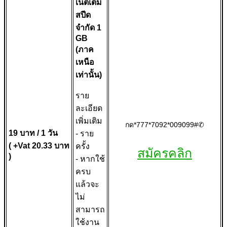
เน็ตเต็ม
สปีด
จำกัด 1
GB
(ภาค
เหนือ
เท่านั้น)
ราย
ละเอียด
เพิ่มเติม
กด*777*7092*009099#✆
19 บาท / 1 วัน
- ราย
( +Vat 20.33 บาท
ครั้ง
สมัครคลิก
)
- หากใช้
ครบ
แล้วจะ
ไม่
สามารถ
ใช้งาน