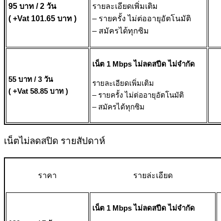
95 บาท / 2 วัน
รายละเอียดเพิ่มเติม
( +Vat 101.65 บาท )
– รายครั้ง ไม่ต่ออายุอัตโนมัติ
– สมัครได้ทุกซิม
เน็ต 1 Mbps ไม่ลดสปีด ไม่จำกัด
55 บาท / 3 วัน
รายละเอียดเพิ่มเติม
( +Vat 58.85 บาท )
– รายครั้ง ไม่ต่ออายุอัตโนมัติ
– สมัครได้ทุกซิม
เน็ตไม่ลดสปิด รายสัปดาห์
ราคา
รายล่ะเอียด
เน็ต 1 Mbps ไม่ลดสปีด ไม่จำกัด