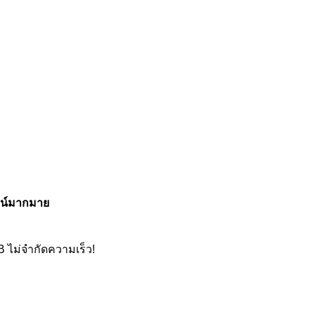
ยชน์มากมาย
GB ไม่จำกัดความเร็ว!