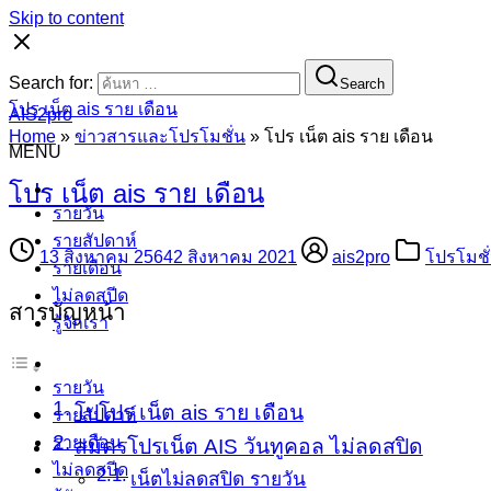
Skip to content
Search for:
Search
โปร เน็ต ais ราย เดือน
AIS2pro
Home
»
ข่าวสารและโปรโมชั่น
»
โปร เน็ต ais ราย เดือน
MENU
โปร เน็ต ais ราย เดือน
รายวัน
รายสัปดาห์
13 สิงหาคม 2564
2 สิงหาคม 2021
ais2pro
โปรโมชั
รายเดือน
ไม่ลดสปีด
สารบัญหน้า
รู้จักเรา
รายวัน
โปโปร เน็ต ais ราย เดือน
รายสัปดาห์
รายเดือน
สมัครโปรเน็ต AIS วันทูคอล ไม่ลดสปิด
ไม่ลดสปีด
เน็ตไม่ลดสปิด รายวัน