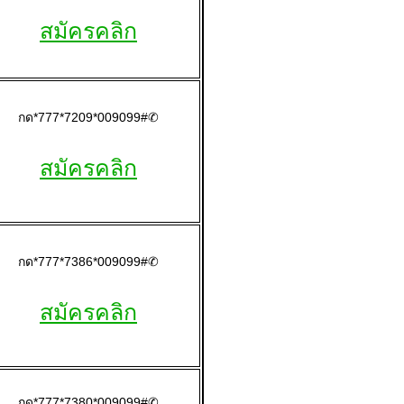
สมัครคลิก
กด*777*7209*009099#✆
สมัครคลิก
กด*777*7386*009099#✆
สมัครคลิก
กด*777*7380*009099#✆