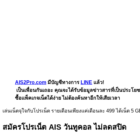
AIS2Pro.com
มีบัญชีทางการ
LINE
แล้ว!
เป็นเพื่อนกันเถอะ คุณจะได้รับข้อมูลข่าวสารที่เป็นประโ
ซื้อแพ็คเกจเน็ตได้ง่าย ไม่ต้องค้นหาอีกให้เสียเวลา
เล่นเน็ตจุใจกับโปรเน็ต รายเดือนเพียงแค่เดือนละ 499 ได้เน็ต 5 
สมัครโปรเน็ต AIS วันทูคอล ไม่ลดสปิด