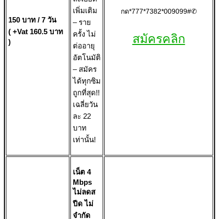
เพิ่มเติม
กด*777*7382*009099#✆
150 บาท / 7 วัน
– ราย
( +Vat 160.5 บาท
ครั้ง ไม่
สมัครคลิก
)
ต่ออายุ
อัตโนมัติ
– สมัคร
ได้ทุกซิม
ถูกที่สุด!!
เฉลี่ยวัน
ละ 22
บาท
เท่านั้น!
เน็ต 4
Mbps
ไม่ลดส
ปีด ไม่
จำกัด