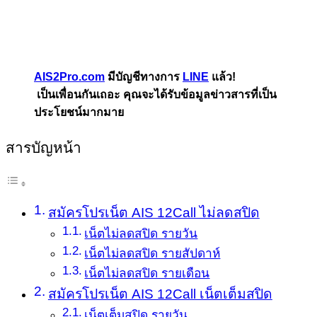
AIS2Pro.com
มีบัญชีทางการ
LINE
แล้ว!
เป็นเพื่อนกันเถอะ คุณจะได้รับข้อมูลข่าวสารที่เป็น
ประโยชน์มากมาย
สารบัญหน้า
สมัครโปรเน็ต AIS 12Call ไม่ลดสปิด
เน็ตไม่ลดสปิด รายวัน
เน็ตไม่ลดสปิด รายสัปดาห์
เน็ตไม่ลดสปิด รายเดือน
สมัครโปรเน็ต AIS 12Call เน็ตเต็มสปิด
เน็ตเต็มสปิด รายวัน