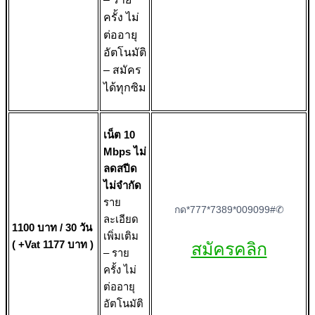
ครั้ง ไม่
ต่ออายุ
อัตโนมัติ
– สมัคร
ได้ทุกซิม
เน็ต 10
Mbps ไม่
ลดสปีด
ไม่จำกัด
ราย
กด*777*7389*009099#✆
ละเอียด
1100 บาท / 30 วัน
เพิ่มเติม
( +Vat 1177 บาท )
สมัครคลิก
– ราย
ครั้ง ไม่
ต่ออายุ
อัตโนมัติ