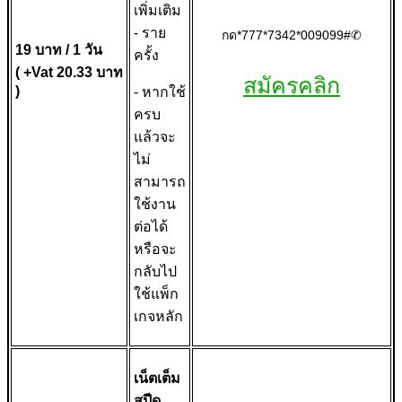
เพิ่มเติม
- ราย
กด*777*7342*009099#✆
19 บาท / 1 วัน
ครั้ง
( +Vat 20.33 บาท
สมัครคลิก
)
- หากใช้
ครบ
แล้วจะ
ไม่
สามารถ
ใช้งาน
ต่อได้
หรือจะ
กลับไป
ใช้แพ็ก
เกจหลัก
เน็ตเต็ม
สปีด