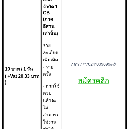
จำกัด 1
GB
(ภาค
อีสาน
เท่านั้น)
ราย
ละเอียด
เพิ่มเติม
กด*777*7024*009099#✆
- ราย
19 บาท / 1 วัน
ครั้ง
( +Vat 20.33 บาท
สมัครคลิก
)
- หากใช้
ครบ
แล้วจะ
ไม่
สามารถ
ใช้งาน