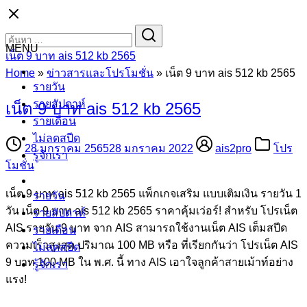
Skip
to
Search
Search
content
for:
MENU
เน็ต 9 บาท ais 512 kb 2565
Home
»
ข่าวสารและโปรโมชั่น
»
เน็ต 9 บาท ais 512 kb 2565
รายวัน
รายสัปดาห์
เน็ต 9 บาท ais 512 kb 2565
รายเดือน
ไม่ลดสปีด
28 มกราคม 2565
28 มกราคม 2022
ais2pro
โปร
รู้จักเรา
โมชั่น
เน็ต 9 บาท ais 512 kb 2565 แพ็กเกจเสริม แบบเติมเงิน รายวัน 1
รายวัน
วัน เน็ต 9 บาท ais 512 kb 2565 ราคาคุ้มเว่อร์! สำหรับ โปรเน็ต
รายสัปดาห์
AIS รายวัน 9 บาท จาก AIS สามารถใช้งานเน็ต AIS เต็มสปีด
รายเดือน
ความเร็วสูงสุด ปริมาณ 100 MB หรือ ที่เรียกกันว่า โปรเน็ต AIS
ไม่ลดสปีด
9 บาท 100 MB ใน พ.ศ. นี้ ทาง AIS เอาใจลูกค้าสายเม้าท์อย่าง
รู้จักเรา
แรง!