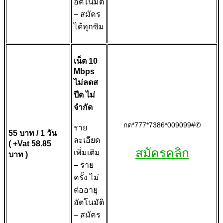
อัตโนมัติ
– สมัคร
ได้ทุกซิม
เน็ต 10
Mbps
ไม่ลดส
ปีด ไม่
จำกัด
กด*777*7386*009099#✆
ราย
55 บาท / 1 วัน
ละเอียด
( +Vat 58.85
สมัครคลิก
เพิ่มเติม
บาท )
– ราย
ครั้ง ไม่
ต่ออายุ
อัตโนมัติ
– สมัคร