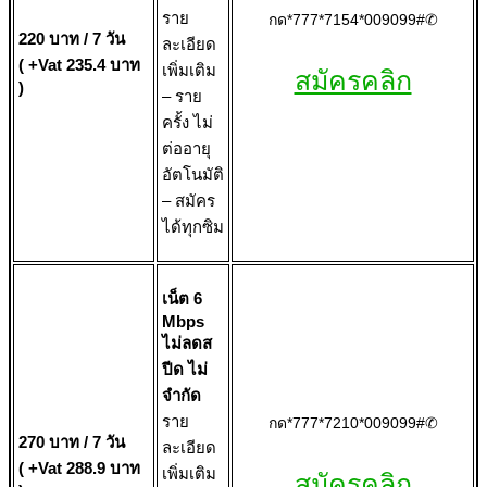
ราย
กด*777*7154*009099#✆
220 บาท / 7 วัน
ละเอียด
( +Vat 235.4 บาท
เพิ่มเติม
สมัครคลิก
)
– ราย
ครั้ง ไม่
ต่ออายุ
อัตโนมัติ
– สมัคร
ได้ทุกซิม
เน็ต 6
Mbps
ไม่ลดส
ปีด ไม่
จำกัด
ราย
กด*777*7210*009099#✆
270 บาท / 7 วัน
ละเอียด
( +Vat 288.9 บาท
เพิ่มเติม
สมัครคลิก