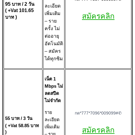
95 บาท / 2 วัน
ละเอียด
( +Vat 101.65
เพิ่มเติม
สมัครคลิก
บาท )
– ราย
ครั้ง ไม่
ต่ออายุ
อัตโนมัติ
– สมัคร
ได้ทุกซิม
เน็ต 1
Mbps ไม่
ลดสปีด
ไม่จำกัด
ราย
กด*777*7096*009099#✆
55 บาท / 3 วัน
ละเอียด
( +Vat 58.85 บาท
เพิ่มเติม
สมัครคลิก
)
– ราย