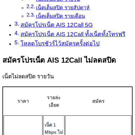
เน็ตเต็มสปิด รายสัปดาห์
เน็ตเต็มสปิด รายเดือน
สมัครโปรเน็ต AIS 12Call 5G
สมัครโปรเน็ต AIS 12Call ทั้งเน็ตทั้งโทรฟรี
โหลดโบรชัวร์ไว้สมัครครั้งต่อไป
สมัครโปรเน็ต AIS 12Call ไม่ลดสปิด
เน็ตไม่ลดสปิด รายวัน
รายล่ะ
ราคา
สมัคร
เอียด
เน็ต 1
Mbps ไม่