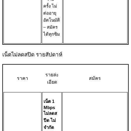
ครั้ง ไม่
ต่ออายุ
อัตโนมัติ
– สมัคร
ได้ทุกซิม
เน็ตไม่ลดสปิด รายสัปดาห์
รายล่ะ
ราคา
สมัคร
เอียด
เน็ต 1
Mbps
ไม่ลดส
ปีด ไม่
จำกัด