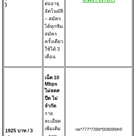
ต่ออายุ
)
อัตโนมัติ
– สมัคร
ได้ทุกซิม
สมัคร
ครั้งเดียว
ใช้ได้ 3
เดือน
เน็ต 10
Mbps
ไม่ลดส
ปีด ไม่
จำกัด
ราย
ละเอียด
เพิ่มเติม
กด*777*7399*009099#✆
1925 บาท / 3