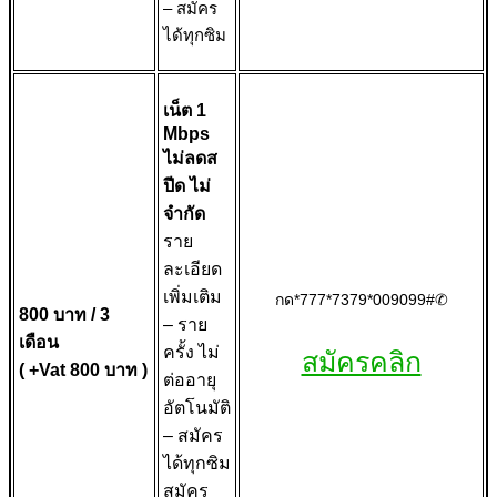
– สมัคร
ได้ทุกซิม
เน็ต 1
Mbps
ไม่ลดส
ปีด ไม่
จำกัด
ราย
ละเอียด
เพิ่มเติม
กด*777*7379*009099#✆
800 บาท / 3
– ราย
เดือน
ครั้ง ไม่
สมัครคลิก
( +Vat 800 บาท )
ต่ออายุ
อัตโนมัติ
– สมัคร
ได้ทุกซิม
สมัคร