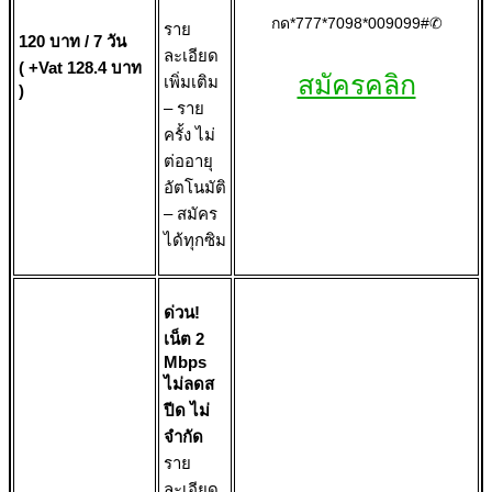
กด*777*7098*009099#✆
ราย
120 บาท / 7 วัน
ละเอียด
( +Vat 128.4 บาท
สมัครคลิก
เพิ่มเติม
)
– ราย
ครั้ง ไม่
ต่ออายุ
อัตโนมัติ
– สมัคร
ได้ทุกซิม
ด่วน!
เน็ต 2
Mbps
ไม่ลดส
ปีด ไม่
จำกัด
ราย
ละเอียด