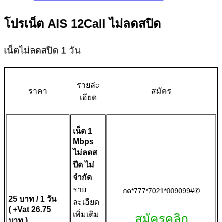
โปรเน็ต AIS 12Call ไม่ลดสปิด
เน็ตไม่ลดสปิด 1 วัน
รายล่ะ
ราคา
สมัคร
เอียด
เน็ต 1
Mbps
ไม่ลดส
ปีด ไม่
จำกัด
ราย
กด*777*7021*009099#✆
25 บาท / 1 วัน
ละเอียด
( +Vat 26.75
เพิ่มเติม
สมัครคลิก
บาท )