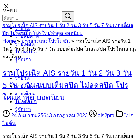
Skip
to
MENU
Search
Search
content
for:
รวมโปรเน็ต AIS รายวัน 1 วัน 2 วัน 3 วัน 5 วัน 7 วัน แบบเต็มส
รายวัน
ปีด ไม่ลดสปีด โปรใหม่ล่าสุด ยอดนิยม
รายสัปดาห์
Home
»
ข่าวสารและโปรโมชั่น
»
รวมโปรเน็ต AIS รายวัน 1
รายเดือน
วัน 2 วัน 3 วัน 5 วัน 7 วัน แบบเต็มสปีด ไม่ลดสปีด โปรใหม่ล่าสุด
ไม่ลดสปีด
ยอดนิยม
รู้จักเรา
รวมโปรเน็ต AIS รายวัน 1 วัน 2 วัน 3 วัน
รายวัน
5 วัน 7 วัน แบบเต็มสปีด ไม่ลดสปีด โปร
รายสัปดาห์
รายเดือน
ใหม่ล่าสุด ยอดนิยม
ไม่ลดสปีด
รู้จักเรา
24 กันยายน 2564
3 กรกฎาคม 2023
ais2pro
โปร
โมชั่น
รวมโปรเน็ต AIS รายวัน 1 วัน 2 วัน 3 วัน 5 วัน 7 วัน แบบเต็มส