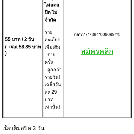
ไม่ลดส
ปีด ไม่
จำกัด
ราย
กด*777*7384*009099#✆
55 บาท / 2 วัน
ละเอียด
( +Vat 58.85 บาท
เพิ่มเติม
สมัครคลิก
)
- ราย
ครั้ง
- ถูกกว่า
รายวัน!
เฉลี่ยวัน
ละ 29
บาท
เท่านั้น!
เน็ตเต็มสปิด 3 วัน