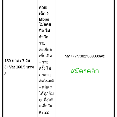
ด่วน!
เน็ต 2
Mbps
ไม่ลดส
ปีด ไม่
จำกัด
ราย
ละเอียด
เพิ่มเติม
กด*777*7382*009099#✆
150 บาท / 7 วัน
– ราย
( +Vat 160.5 บาท
ครั้ง ไม่
สมัครคลิก
)
ต่ออายุ
อัตโนมัติ
– สมัคร
ได้ทุกซิม
ถูกที่สุด!!
เฉลี่ยวัน
ละ 22