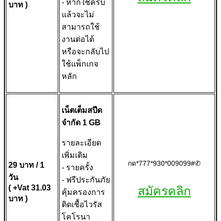
- หากใช้ครบ
บาท )
แล้วจะไม่
สามารถใช้
งานต่อได้
หรือจะกลับไป
ใช้แพ็กเกจ
หลัก
เน็ตเต็มสปีด
จำกัด 1 GB
รายละเอียด
เพิ่มเติม
กด*777*930*009099#✆
29 บาท / 1
- รายครั้ง
วัน
- ฟรีประกันภัย
( +Vat 31.03
สมัครคลิก
คุ้มครองการ
บาท )
ติดเชื้อไวรัส
โคโรนา