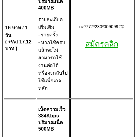
ปริมาณเน็ต
400MB
รายละเอียด
กด*777*230*009099#✆
เพิ่มเติม
16 บาท / 1
- รายครั้ง
วัน
( +Vat 17.12
สมัครคลิก
- หากใช้ครบ
บาท )
แล้วจะไม่
สามารถใช้
งานต่อได้
หรือจะกลับไป
ใช้แพ็กเกจ
หลัก
เน็ตความเร็ว
384Kbps
ปริมาณเน็ต
500MB