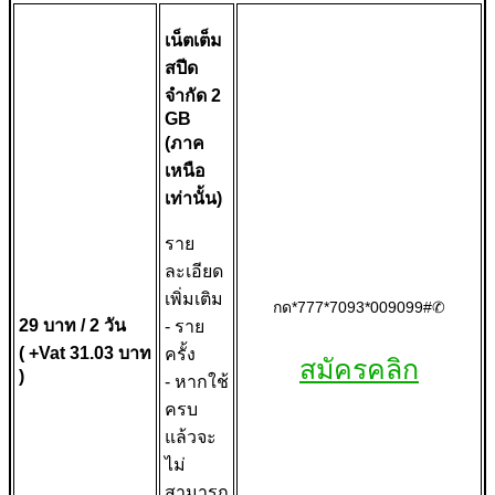
เน็ตเต็ม
สปีด
จำกัด 2
GB
(ภาค
เหนือ
เท่านั้น)
ราย
ละเอียด
เพิ่มเติม
กด*777*7093*009099#✆
29 บาท / 2 วัน
- ราย
( +Vat 31.03 บาท
ครั้ง
สมัครคลิก
)
- หากใช้
ครบ
แล้วจะ
ไม่
สามารถ