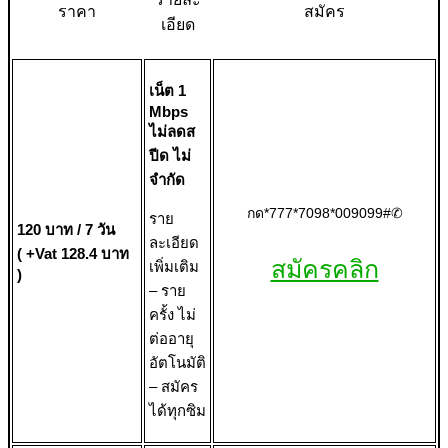
ราคา
สมัคร
เอียด
เน็ต 1
Mbps
ไม่ลดส
ปีด ไม่
จำกัด
กด*777*7098*009099#✆
ราย
120 บาท / 7 วัน
ละเอียด
( +Vat 128.4 บาท
สมัครคลิก
เพิ่มเติม
)
– ราย
ครั้ง ไม่
ต่ออายุ
อัตโนมัติ
– สมัคร
ได้ทุกซิม