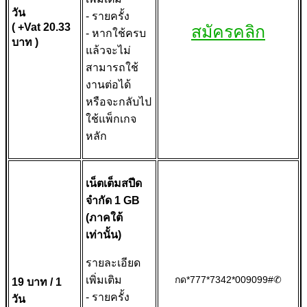
วัน
- รายครั้ง
( +Vat 20.33
สมัครคลิก
- หากใช้ครบ
บาท )
แล้วจะไม่
สามารถใช้
งานต่อได้
หรือจะกลับไป
ใช้แพ็กเกจ
หลัก
เน็ตเต็มสปีด
จำกัด 1 GB
(ภาคใต้
เท่านั้น)
รายละเอียด
เพิ่มเติม
กด*777*7342*009099#✆
19 บาท / 1
- รายครั้ง
วัน