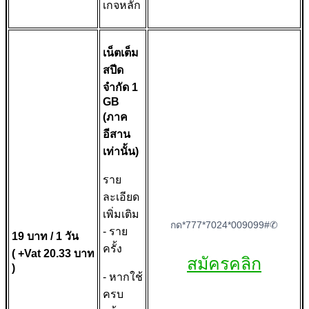
เกจหลัก
เน็ตเต็ม
สปีด
จำกัด 1
GB
(ภาค
อีสาน
เท่านั้น)
ราย
ละเอียด
เพิ่มเติม
กด*777*7024*009099#✆
- ราย
19 บาท / 1 วัน
ครั้ง
( +Vat 20.33 บาท
สมัครคลิก
)
- หากใช้
ครบ