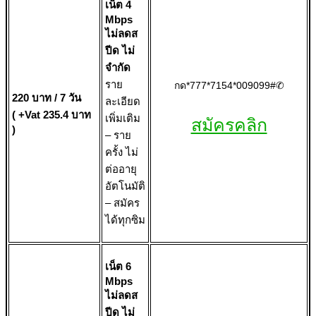
เน็ต 4
Mbps
ไม่ลดส
ปีด ไม่
จำกัด
ราย
กด*777*7154*009099#✆
220 บาท / 7 วัน
ละเอียด
( +Vat 235.4 บาท
เพิ่มเติม
สมัครคลิก
)
– ราย
ครั้ง ไม่
ต่ออายุ
อัตโนมัติ
– สมัคร
ได้ทุกซิม
เน็ต 6
Mbps
ไม่ลดส
ปีด ไม่