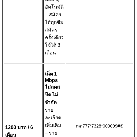
อัตโนมัติ
– สมัคร
ได้ทุกซิม
สมัคร
ครั้งเดียว
ใช้ได้ 3
เดือน
เน็ต 1
Mbps
ไม่ลดส
ปีด ไม่
จำกัด
ราย
ละเอียด
เพิ่มเติม
กด*777*7328*009099#✆
1200 บาท / 6
– ราย
เดือน