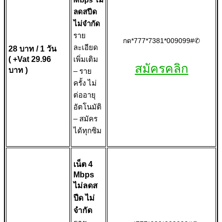
ลดสปีด
ไม่จำกัด
ราย
กด*777*7381*009099#✆
ละเอียด
28 บาท / 1 วัน
( +Vat 29.96
เพิ่มเติม
สมัครคลิก
บาท )
– ราย
ครั้ง ไม่
ต่ออายุ
อัตโนมัติ
– สมัคร
ได้ทุกซิม
เน็ต 4
Mbps
ไม่ลดส
ปีด ไม่
จำกัด