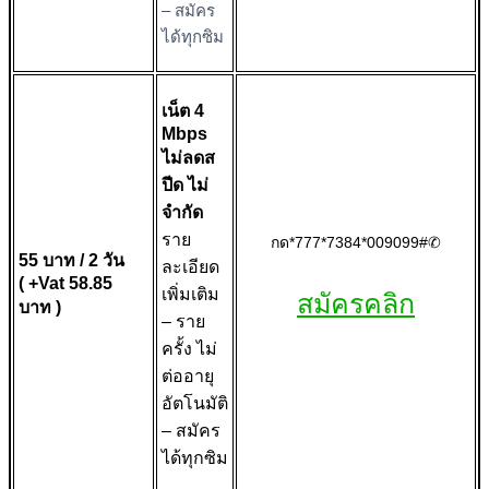
– สมัคร
ได้ทุกซิม
เน็ต 4
Mbps
ไม่ลดส
ปีด ไม่
จำกัด
ราย
กด*777*7384*009099#✆
55 บาท / 2 วัน
ละเอียด
( +Vat 58.85
เพิ่มเติม
สมัครคลิก
บาท )
– ราย
ครั้ง ไม่
ต่ออายุ
อัตโนมัติ
– สมัคร
ได้ทุกซิม