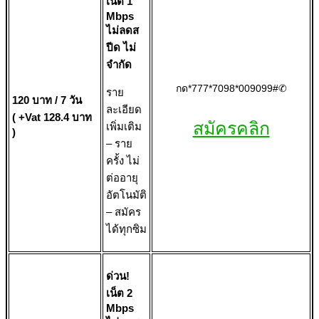
เน็ต 1
Mbps
ไม่ลดส
ปีด ไม่
จำกัด
กด*777*7098*009099#✆
ราย
120 บาท / 7 วัน
ละเอียด
( +Vat 128.4 บาท
สมัครคลิก
เพิ่มเติม
)
– ราย
ครั้ง ไม่
ต่ออายุ
อัตโนมัติ
– สมัคร
ได้ทุกซิม
ด่วน!
เน็ต 2
Mbps