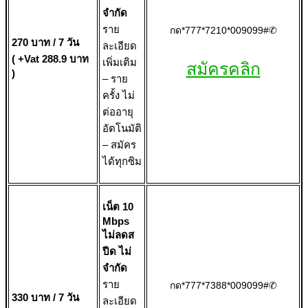
จำกัด
ราย
กด*777*7210*009099#✆
270 บาท / 7 วัน
ละเอียด
( +Vat 288.9 บาท
เพิ่มเติม
สมัครคลิก
)
– ราย
ครั้ง ไม่
ต่ออายุ
อัตโนมัติ
– สมัคร
ได้ทุกซิม
เน็ต 10
Mbps
ไม่ลดส
ปีด ไม่
จำกัด
ราย
กด*777*7388*009099#✆
330 บาท / 7 วัน
ละเอียด