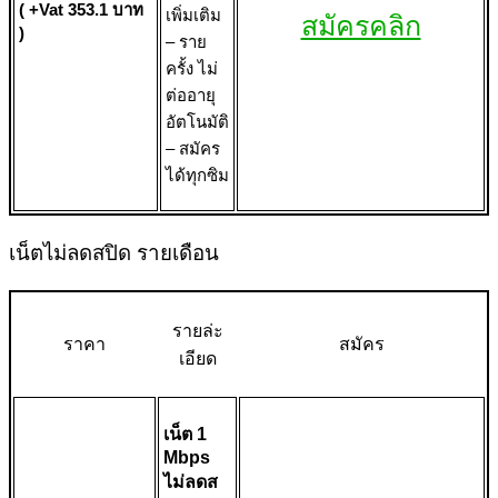
( +Vat 353.1 บาท
เพิ่มเติม
สมัครคลิก
)
– ราย
ครั้ง ไม่
ต่ออายุ
อัตโนมัติ
– สมัคร
ได้ทุกซิม
เน็ตไม่ลดสปิด รายเดือน
รายล่ะ
ราคา
สมัคร
เอียด
เน็ต 1
Mbps
ไม่ลดส