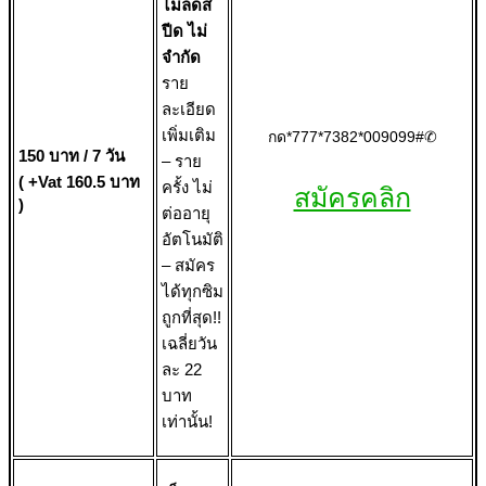
ไม่ลดส
ปีด ไม่
จำกัด
ราย
ละเอียด
เพิ่มเติม
กด*777*7382*009099#✆
150 บาท / 7 วัน
– ราย
( +Vat 160.5 บาท
ครั้ง ไม่
สมัครคลิก
)
ต่ออายุ
อัตโนมัติ
– สมัคร
ได้ทุกซิม
ถูกที่สุด!!
เฉลี่ยวัน
ละ 22
บาท
เท่านั้น!