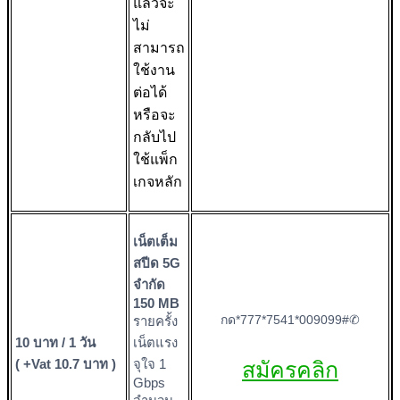
แล้วจะ
ไม่
สามารถ
ใช้งาน
ต่อได้
หรือจะ
กลับไป
ใช้แพ็ก
เกจหลัก
เน็ตเต็ม
สปีด 5G
จำกัด
150 MB
กด*777*7541*009099#✆
รายครั้ง
10 บาท / 1 วัน
เน็ตแรง
( +Vat 10.7 บาท )
จุใจ 1
สมัครคลิก
Gbps