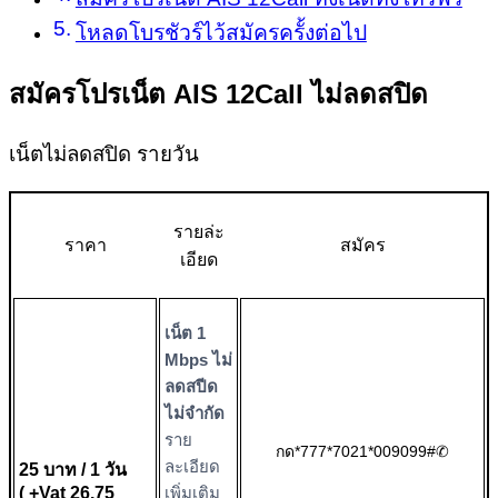
โหลดโบรชัวร์ไว้สมัครครั้งต่อไป
สมัครโปรเน็ต AIS 12Call ไม่ลดสปิด
เน็ตไม่ลดสปิด รายวัน
รายล่ะ
ราคา
สมัคร
เอียด
เน็ต 1
Mbps ไม่
ลดสปีด
ไม่จำกัด
ราย
กด*777*7021*009099#✆
ละเอียด
25 บาท / 1 วัน
( +Vat 26.75
เพิ่มเติม