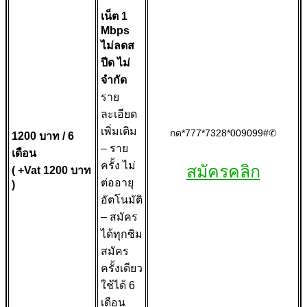
เน็ต 1
Mbps
ไม่ลดส
ปีด ไม่
จำกัด
ราย
ละเอียด
เพิ่มเติม
กด*777*7328*009099#✆
1200 บาท / 6
– ราย
เดือน
ครั้ง ไม่
สมัครคลิก
( +Vat 1200 บาท
ต่ออายุ
)
อัตโนมัติ
– สมัคร
ได้ทุกซิม
สมัคร
ครั้งเดียว
ใช้ได้ 6
เดือน