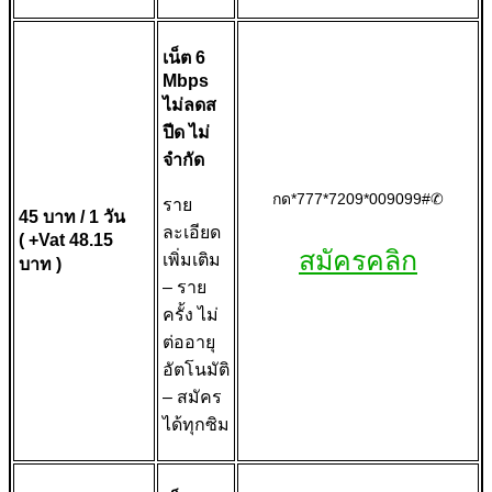
เน็ต 6
Mbps
ไม่ลดส
ปีด ไม่
จำกัด
กด*777*7209*009099#✆
ราย
45 บาท / 1 วัน
ละเอียด
( +Vat 48.15
สมัครคลิก
เพิ่มเติม
บาท )
– ราย
ครั้ง ไม่
ต่ออายุ
อัตโนมัติ
– สมัคร
ได้ทุกซิม