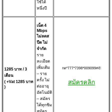
ใช้ได้
หนึ่งปี
เน็ต 4
Mbps
ไม่ลดส
ปีด ไม่
จำกัด
ราย
ละเอียด
เพิ่มเติม
กด*777*7398*009099#✆
1285 บาท / 3
– ราย
เดือน
ครั้ง ไม่
สมัครคลิก
( +Vat 1285 บาท
ต่ออายุ
)
อัตโนมัติ
– สมัคร
ได้ทุกซิม
สมัคร