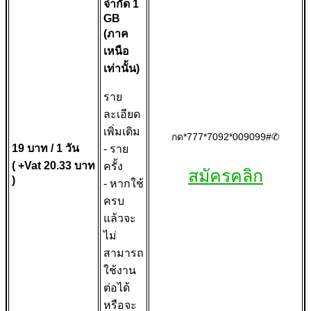
จำกัด 1
GB
(ภาค
เหนือ
เท่านั้น)
ราย
ละเอียด
เพิ่มเติม
กด*777*7092*009099#✆
19 บาท / 1 วัน
- ราย
( +Vat 20.33 บาท
ครั้ง
สมัครคลิก
)
- หากใช้
ครบ
แล้วจะ
ไม่
สามารถ
ใช้งาน
ต่อได้
หรือจะ