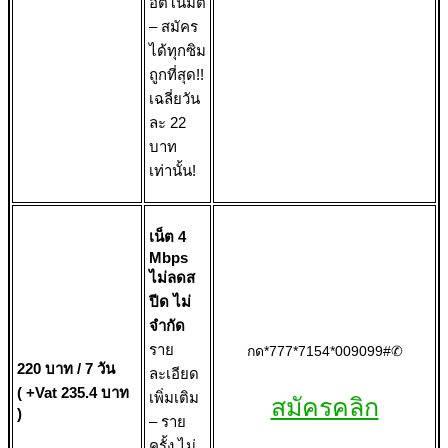
อัตโนมัติ
– สมัคร
ได้ทุกซิม
ถูกที่สุด!!
เฉลี่ยวัน
ละ 22
บาท
เท่านั้น!
เน็ต 4
Mbps
ไม่ลดส
ปีด ไม่
จำกัด
ราย
กด*777*7154*009099#✆
220 บาท / 7 วัน
ละเอียด
( +Vat 235.4 บาท
เพิ่มเติม
สมัครคลิก
)
– ราย
ครั้ง ไม่