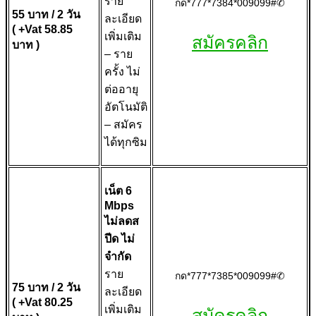
ราย
กด*777*7384*009099#✆
55 บาท / 2 วัน
ละเอียด
( +Vat 58.85
เพิ่มเติม
สมัครคลิก
บาท )
– ราย
ครั้ง ไม่
ต่ออายุ
อัตโนมัติ
– สมัคร
ได้ทุกซิม
เน็ต 6
Mbps
ไม่ลดส
ปีด ไม่
จำกัด
ราย
กด*777*7385*009099#✆
75 บาท / 2 วัน
ละเอียด
( +Vat 80.25
เพิ่มเติม
สมัครคลิก