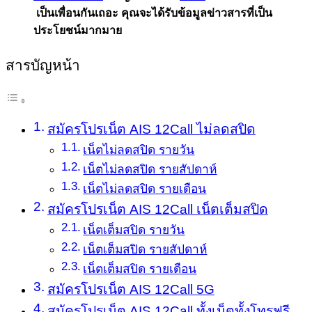
เป็นเพื่อนกันเถอะ คุณจะได้รับข้อมูลข่าวสารที่เป็น
ประโยชน์มากมาย
สารบัญหน้า
สมัครโปรเน็ต AIS 12Call ไม่ลดสปิด
เน็ตไม่ลดสปิด รายวัน
เน็ตไม่ลดสปิด รายสัปดาห์
เน็ตไม่ลดสปิด รายเดือน
สมัครโปรเน็ต AIS 12Call เน็ตเต็มสปิด
เน็ตเต็มสปิด รายวัน
เน็ตเต็มสปิด รายสัปดาห์
เน็ตเต็มสปิด รายเดือน
สมัครโปรเน็ต AIS 12Call 5G
สมัครโปรเน็ต AIS 12Call ทั้งเน็ตทั้งโทรฟรี