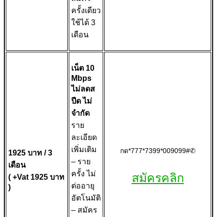
ครั้งเดียว
ใช้ได้ 3
เดือน
เน็ต 10
Mbps
ไม่ลดส
ปีด ไม่
จำกัด
ราย
ละเอียด
เพิ่มเติม
กด*777*7399*009099#✆
1925 บาท / 3
– ราย
เดือน
ครั้ง ไม่
สมัครคลิก
( +Vat 1925 บาท
ต่ออายุ
)
อัตโนมัติ
– สมัคร