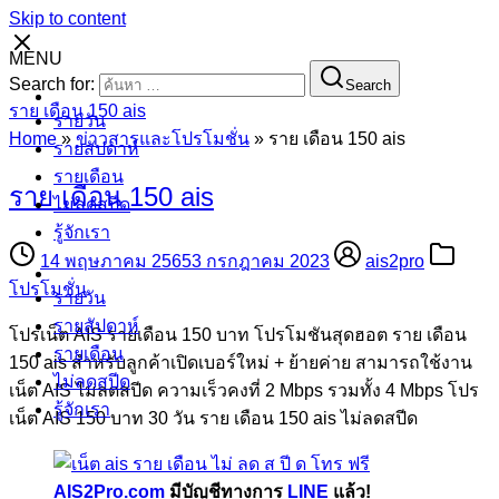
Skip to content
MENU
Search for:
Search
ราย เดือน 150 ais
รายวัน
Home
»
ข่าวสารและโปรโมชั่น
»
ราย เดือน 150 ais
รายสัปดาห์
รายเดือน
ราย เดือน 150 ais
ไม่ลดสปีด
รู้จักเรา
14 พฤษภาคม 2565
3 กรกฎาคม 2023
ais2pro
โปรโมชั่น
รายวัน
รายสัปดาห์
โปรเน็ต AIS รายเดือน 150 บาท โปรโมชันสุดฮอต ราย เดือน
รายเดือน
150 ais สำหรับลูกค้าเปิดเบอร์ใหม่ + ย้ายค่าย สามารถใช้งาน
ไม่ลดสปีด
เน็ต AIS ไม่ลดสปีด ความเร็วคงที่ 2 Mbps รวมทั้ง 4 Mbps โปร
รู้จักเรา
เน็ต AIS 150 บาท 30 วัน ราย เดือน 150 ais ไม่ลดสปีด
AIS2Pro.com
มีบัญชีทางการ
LINE
แล้ว!