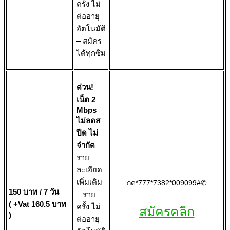
ครั้ง ไม่
ต่ออายุ
อัตโนมัติ
– สมัคร
ได้ทุกซิม
ด่วน!
เน็ต 2
Mbps
ไม่ลดส
ปีด ไม่
จำกัด
ราย
ละเอียด
เพิ่มเติม
กด*777*7382*009099#✆
150 บาท / 7 วัน
– ราย
( +Vat 160.5 บาท
ครั้ง ไม่
สมัครคลิก
)
ต่ออายุ