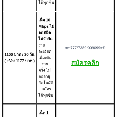
ได้ทุกซิม
เน็ต 10
Mbps ไม่
ลดสปีด
ไม่จำกัด
ราย
กด*777*7389*009099#✆
ละเอียด
1100 บาท / 30 วัน
เพิ่มเติม
( +Vat 1177 บาท )
สมัครคลิก
– ราย
ครั้ง ไม่
ต่ออายุ
อัตโนมัติ
– สมัคร
ได้ทุกซิม
เน็ต 1