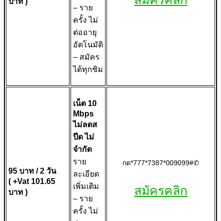
บาท )
– ราย
ครั้ง ไม่
ต่ออายุ
อัตโนมัติ
– สมัคร
ได้ทุกซิม
เน็ต 10
Mbps
ไม่ลดส
ปีด ไม่
จำกัด
ราย
กด*777*7387*009099#✆
95 บาท / 2 วัน
ละเอียด
( +Vat 101.65
เพิ่มเติม
สมัครคลิก
บาท )
– ราย
ครั้ง ไม่