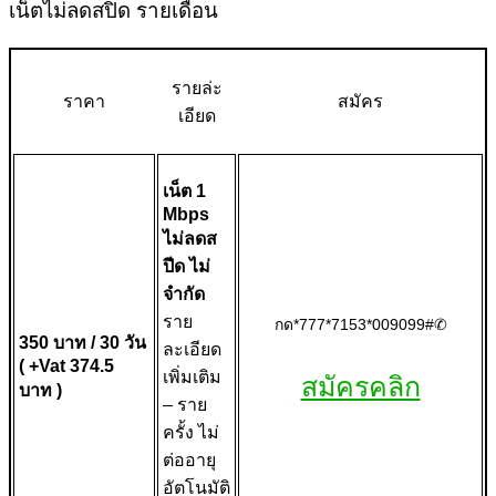
เน็ตไม่ลดสปิด รายเดือน
รายล่ะ
ราคา
สมัคร
เอียด
เน็ต 1
Mbps
ไม่ลดส
ปีด ไม่
จำกัด
ราย
กด*777*7153*009099#✆
350 บาท / 30 วัน
ละเอียด
( +Vat 374.5
เพิ่มเติม
สมัครคลิก
บาท )
– ราย
ครั้ง ไม่
ต่ออายุ
อัตโนมัติ