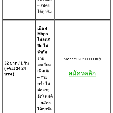
– สมัคร
ได้ทุกซิม
เน็ต 4
Mbps
ไม่ลดส
ปีด ไม่
จำกัด
ราย
กด*777*620*009099#✆
32 บาท / 1 วัน
ละเอียด
( +Vat 34.24
เพิ่มเติม
สมัครคลิก
บาท )
– ราย
ครั้ง ไม่
ต่ออายุ
อัตโนมัติ
– สมัคร
ได้ทุกซิม