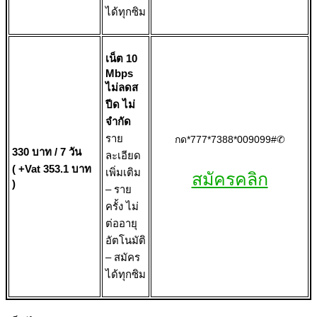
ได้ทุกซิม
เน็ต 10
Mbps
ไม่ลดส
ปีด ไม่
จำกัด
ราย
กด*777*7388*009099#✆
330 บาท / 7 วัน
ละเอียด
( +Vat 353.1 บาท
เพิ่มเติม
สมัครคลิก
)
– ราย
ครั้ง ไม่
ต่ออายุ
อัตโนมัติ
– สมัคร
ได้ทุกซิม