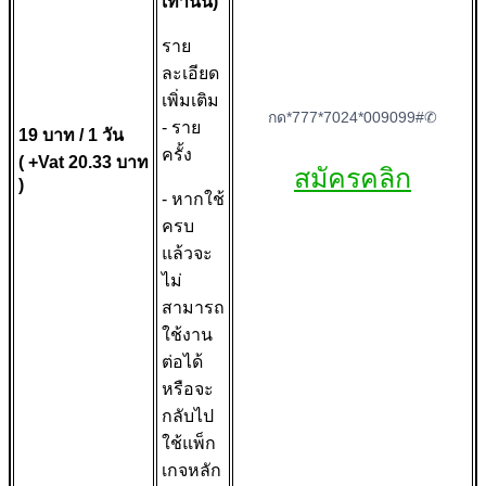
เท่านั้น)
ราย
ละเอียด
เพิ่มเติม
กด*777*7024*009099#✆
- ราย
19 บาท / 1 วัน
ครั้ง
( +Vat 20.33 บาท
สมัครคลิก
)
- หากใช้
ครบ
แล้วจะ
ไม่
สามารถ
ใช้งาน
ต่อได้
หรือจะ
กลับไป
ใช้แพ็ก
เกจหลัก