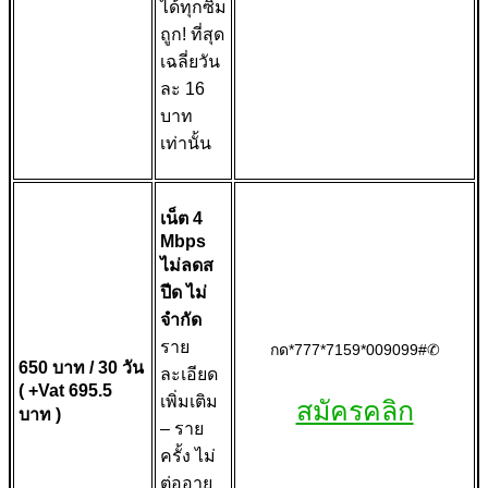
ได้ทุกซิม
ถูก! ที่สุด
เฉลี่ยวัน
ละ 16
บาท
เท่านั้น
เน็ต 4
Mbps
ไม่ลดส
ปีด ไม่
จำกัด
ราย
กด*777*7159*009099#✆
650 บาท / 30 วัน
ละเอียด
( +Vat 695.5
เพิ่มเติม
สมัครคลิก
บาท )
– ราย
ครั้ง ไม่
ต่ออายุ