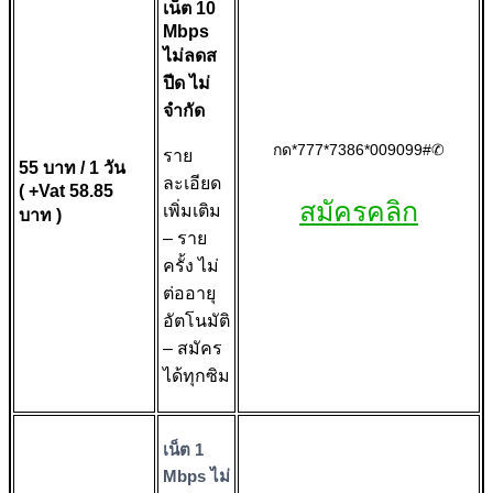
เน็ต 10
Mbps
ไม่ลดส
ปีด ไม่
จำกัด
กด*777*7386*009099#✆
ราย
55 บาท / 1 วัน
ละเอียด
( +Vat 58.85
สมัครคลิก
เพิ่มเติม
บาท )
– ราย
ครั้ง ไม่
ต่ออายุ
อัตโนมัติ
– สมัคร
ได้ทุกซิม
เน็ต 1
Mbps ไม่