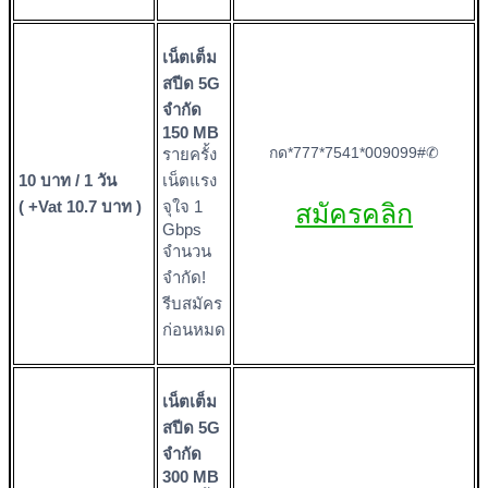
เน็ตเต็ม
สปีด 5G
จำกัด
150 MB
กด*777*7541*009099#✆
รายครั้ง
10 บาท / 1 วัน
เน็ตแรง
( +Vat 10.7 บาท )
จุใจ 1
สมัครคลิก
Gbps
จำนวน
จำกัด!
รีบสมัคร
ก่อนหมด
เน็ตเต็ม
สปีด 5G
จำกัด
300 MB