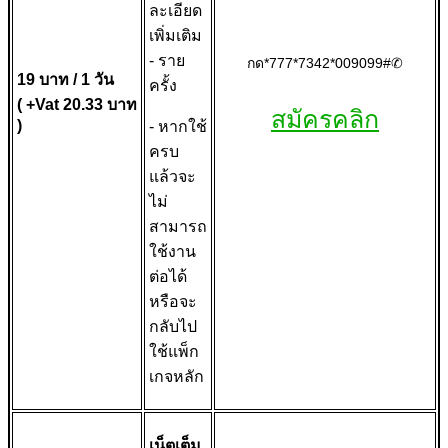
ละเอียด
เพิ่มเติม
- ราย
กด*777*7342*009099#✆
19 บาท / 1 วัน
ครั้ง
( +Vat 20.33 บาท
สมัครคลิก
)
- หากใช้
ครบ
แล้วจะ
ไม่
สามารถ
ใช้งาน
ต่อได้
หรือจะ
กลับไป
ใช้แพ็ก
เกจหลัก
เน็ตเต็ม