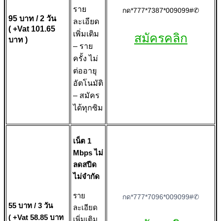
ราย
กด*777*7387*009099#✆
95 บาท / 2 วัน
ละเอียด
( +Vat 101.65
เพิ่มเติม
สมัครคลิก
บาท )
– ราย
ครั้ง ไม่
ต่ออายุ
อัตโนมัติ
– สมัคร
ได้ทุกซิม
เน็ต 1
Mbps ไม่
ลดสปีด
ไม่จำกัด
ราย
กด*777*7096*009099#✆
55 บาท / 3 วัน
ละเอียด
( +Vat 58.85 บาท
เพิ่มเติม