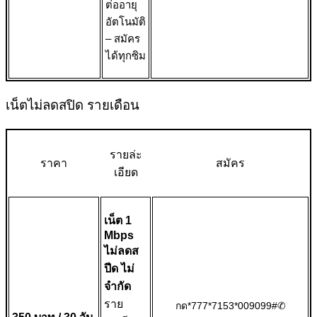
ต่ออายุ
อัตโนมัติ
– สมัคร
ได้ทุกซิม
เน็ตไม่ลดสปิด รายเดือน
รายล่ะ
ราคา
สมัคร
เอียด
เน็ต 1
Mbps
ไม่ลดส
ปีด ไม่
จำกัด
ราย
กด*777*7153*009099#✆