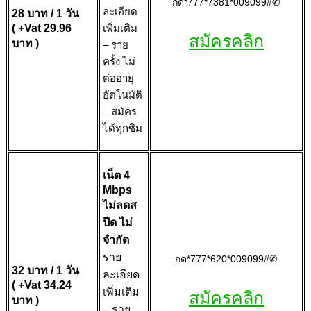
กด*777*7381*009099#✆
ละเอียด
28 บาท / 1 วัน
( +Vat 29.96
เพิ่มเติม
สมัครคลิก
บาท )
– ราย
ครั้ง ไม่
ต่ออายุ
อัตโนมัติ
– สมัคร
ได้ทุกซิม
เน็ต 4
Mbps
ไม่ลดส
ปีด ไม่
จำกัด
ราย
กด*777*620*009099#✆
32 บาท / 1 วัน
ละเอียด
( +Vat 34.24
เพิ่มเติม
สมัครคลิก
บาท )
– ราย