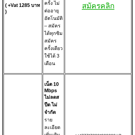
ครั้ง ไม่
สมัครคลิก
( +Vat 1285 บาท
ต่ออายุ
)
อัตโนมัติ
– สมัคร
ได้ทุกซิม
สมัคร
ครั้งเดียว
ใช้ได้ 3
เดือน
เน็ต 10
Mbps
ไม่ลดส
ปีด ไม่
จำกัด
ราย
ละเอียด
เพิ่มเติม