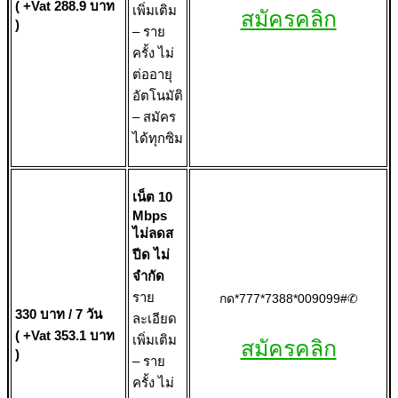
( +Vat 288.9 บาท
เพิ่มเติม
สมัครคลิก
)
– ราย
ครั้ง ไม่
ต่ออายุ
อัตโนมัติ
– สมัคร
ได้ทุกซิม
เน็ต 10
Mbps
ไม่ลดส
ปีด ไม่
จำกัด
ราย
กด*777*7388*009099#✆
330 บาท / 7 วัน
ละเอียด
( +Vat 353.1 บาท
เพิ่มเติม
สมัครคลิก
)
– ราย
ครั้ง ไม่