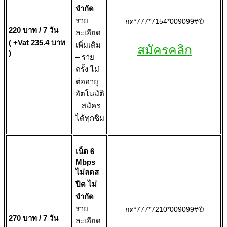
จำกัด
ราย
กด*777*7154*009099#✆
220 บาท / 7 วัน
ละเอียด
( +Vat 235.4 บาท
เพิ่มเติม
สมัครคลิก
)
– ราย
ครั้ง ไม่
ต่ออายุ
อัตโนมัติ
– สมัคร
ได้ทุกซิม
เน็ต 6
Mbps
ไม่ลดส
ปีด ไม่
จำกัด
ราย
กด*777*7210*009099#✆
270 บาท / 7 วัน
ละเอียด