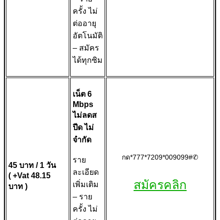
ครั้ง ไม่
ต่ออายุ
อัตโนมัติ
– สมัคร
ได้ทุกซิม
เน็ต 6
Mbps
ไม่ลดส
ปีด ไม่
จำกัด
กด*777*7209*009099#✆
ราย
45 บาท / 1 วัน
ละเอียด
( +Vat 48.15
สมัครคลิก
เพิ่มเติม
บาท )
– ราย
ครั้ง ไม่