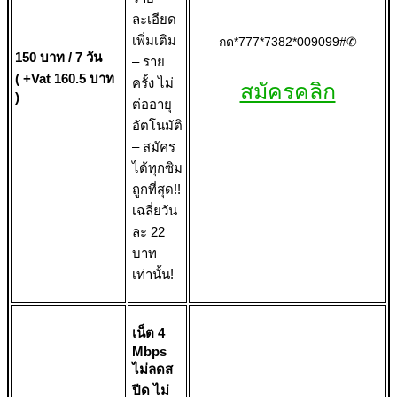
ละเอียด
เพิ่มเติม
กด*777*7382*009099#✆
150 บาท / 7 วัน
– ราย
( +Vat 160.5 บาท
ครั้ง ไม่
สมัครคลิก
)
ต่ออายุ
อัตโนมัติ
– สมัคร
ได้ทุกซิม
ถูกที่สุด!!
เฉลี่ยวัน
ละ 22
บาท
เท่านั้น!
เน็ต 4
Mbps
ไม่ลดส
ปีด ไม่