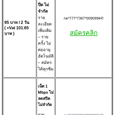
ปีด ไม่
จำกัด
ราย
กด*777*7387*009099#✆
95 บาท / 2 วัน
ละเอียด
( +Vat 101.65
เพิ่มเติม
สมัครคลิก
บาท )
– ราย
ครั้ง ไม่
ต่ออายุ
อัตโนมัติ
– สมัคร
ได้ทุกซิม
เน็ต 1
Mbps ไม่
ลดสปีด
ไม่จำกัด
ราย