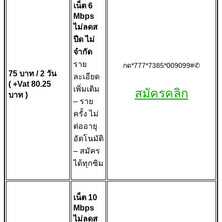
เน็ต 6
Mbps
ไม่ลดส
ปีด ไม่
จำกัด
ราย
กด*777*7385*009099#✆
75 บาท / 2 วัน
ละเอียด
( +Vat 80.25
เพิ่มเติม
สมัครคลิก
บาท )
– ราย
ครั้ง ไม่
ต่ออายุ
อัตโนมัติ
– สมัคร
ได้ทุกซิม
เน็ต 10
Mbps
ไม่ลดส