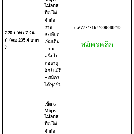
ไม่ลดส
ปีด ไม่
จำกัด
ราย
กด*777*7154*009099#✆
220 บาท / 7 วัน
ละเอียด
( +Vat 235.4 บาท
เพิ่มเติม
สมัครคลิก
)
– ราย
ครั้ง ไม่
ต่ออายุ
อัตโนมัติ
– สมัคร
ได้ทุกซิม
เน็ต 6
Mbps
ไม่ลดส
ปีด ไม่
จำกัด