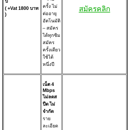
ปี
ครั้ง ไม่
สมัครคลิก
( +Vat 1800 บาท
ต่ออายุ
)
อัตโนมัติ
– สมัคร
ได้ทุกซิม
สมัคร
ครั้งเดียว
ใช้ได้
หนึ่งปี
เน็ต 4
Mbps
ไม่ลดส
ปีด ไม่
จำกัด
ราย
ละเอียด