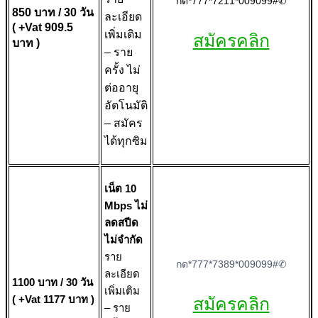
กด*777*7211*009099#✆
850 บาท / 30 วัน
ละเอียด
( +Vat 909.5
เพิ่มเติม
สมัครคลิก
บาท )
– ราย
ครั้ง ไม่
ต่ออายุ
อัตโนมัติ
– สมัคร
ได้ทุกซิม
เน็ต 10
Mbps ไม่
ลดสปีด
ไม่จำกัด
ราย
กด*777*7389*009099#✆
ละเอียด
1100 บาท / 30 วัน
เพิ่มเติม
( +Vat 1177 บาท )
สมัครคลิก
– ราย