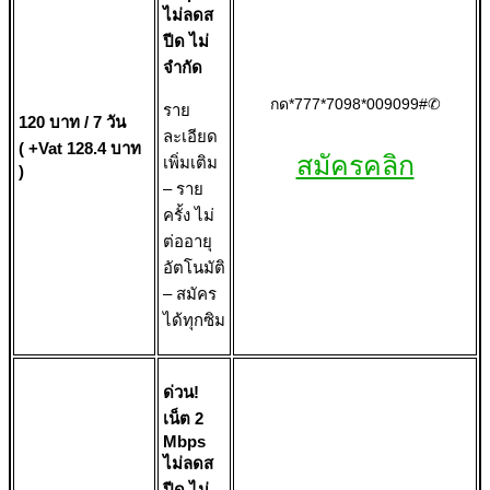
ไม่ลดส
ปีด ไม่
จำกัด
กด*777*7098*009099#✆
ราย
120 บาท / 7 วัน
ละเอียด
( +Vat 128.4 บาท
สมัครคลิก
เพิ่มเติม
)
– ราย
ครั้ง ไม่
ต่ออายุ
อัตโนมัติ
– สมัคร
ได้ทุกซิม
ด่วน!
เน็ต 2
Mbps
ไม่ลดส
ปีด ไม่