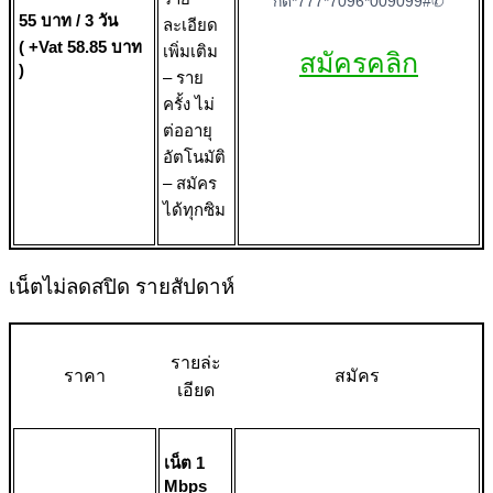
กด*777*7096*009099#✆
55 บาท / 3 วัน
ละเอียด
( +Vat 58.85 บาท
เพิ่มเติม
สมัครคลิก
)
– ราย
ครั้ง ไม่
ต่ออายุ
อัตโนมัติ
– สมัคร
ได้ทุกซิม
เน็ตไม่ลดสปิด รายสัปดาห์
รายล่ะ
ราคา
สมัคร
เอียด
เน็ต 1
Mbps