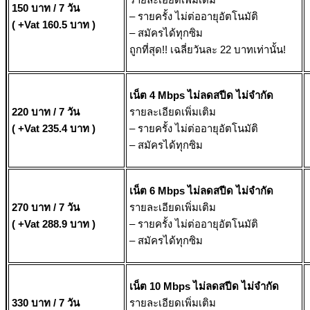
150 บาท / 7 วัน
– รายครั้ง ไม่ต่ออายุอัตโนมัติ
( +Vat 160.5 บาท )
– สมัครได้ทุกซิม
ถูกที่สุด!! เฉลี่ยวันละ 22 บาทเท่านั้น!
เน็ต 4 Mbps ไม่ลดสปีด ไม่จำกัด
220 บาท / 7 วัน
รายละเอียดเพิ่มเติม
( +Vat 235.4 บาท )
– รายครั้ง ไม่ต่ออายุอัตโนมัติ
– สมัครได้ทุกซิม
เน็ต 6 Mbps ไม่ลดสปีด ไม่จำกัด
270 บาท / 7 วัน
รายละเอียดเพิ่มเติม
( +Vat 288.9 บาท )
– รายครั้ง ไม่ต่ออายุอัตโนมัติ
– สมัครได้ทุกซิม
เน็ต 10 Mbps ไม่ลดสปีด ไม่จำกัด
330 บาท / 7 วัน
รายละเอียดเพิ่มเติม