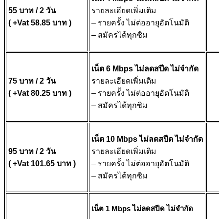
55 บาท / 2 วัน
รายละเอียดเพิ่มเติม
( +Vat 58.85 บาท )
– รายครั้ง ไม่ต่ออายุอัตโนมัติ
– สมัครได้ทุกซิม
เน็ต 6 Mbps ไม่ลดสปีด ไม่จำกัด
75 บาท / 2 วัน
รายละเอียดเพิ่มเติม
( +Vat 80.25 บาท )
– รายครั้ง ไม่ต่ออายุอัตโนมัติ
– สมัครได้ทุกซิม
เน็ต 10 Mbps ไม่ลดสปีด ไม่จำกัด
95 บาท / 2 วัน
รายละเอียดเพิ่มเติม
( +Vat 101.65 บาท )
– รายครั้ง ไม่ต่ออายุอัตโนมัติ
– สมัครได้ทุกซิม
เน็ต 1 Mbps ไม่ลดสปีด ไม่จำกัด