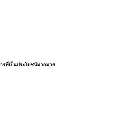
วสารที่เป็นประโยชน์มากมาย