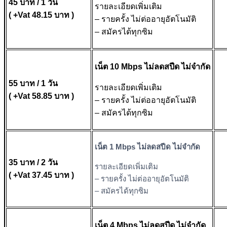
45 บาท / 1 วัน
รายละเอียดเพิ่มเติม
( +Vat 48.15 บาท )
– รายครั้ง ไม่ต่ออายุอัตโนมัติ
– สมัครได้ทุกซิม
เน็ต 10 Mbps ไม่ลดสปีด ไม่จำกัด
55 บาท / 1 วัน
รายละเอียดเพิ่มเติม
( +Vat 58.85 บาท )
– รายครั้ง ไม่ต่ออายุอัตโนมัติ
– สมัครได้ทุกซิม
เน็ต 1 Mbps ไม่ลดสปีด ไม่จำกัด
35 บาท / 2 วัน
รายละเอียดเพิ่มเติม
( +Vat 37.45 บาท )
– รายครั้ง ไม่ต่ออายุอัตโนมัติ
– สมัครได้ทุกซิม
เน็ต 4 Mbps ไม่ลดสปีด ไม่จำกัด