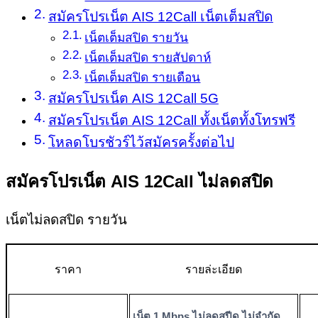
สมัครโปรเน็ต AIS 12Call เน็ตเต็มสปิด
เน็ตเต็มสปิด รายวัน
เน็ตเต็มสปิด รายสัปดาห์
เน็ตเต็มสปิด รายเดือน
สมัครโปรเน็ต AIS 12Call 5G
สมัครโปรเน็ต AIS 12Call ทั้งเน็ตทั้งโทรฟรี
โหลดโบรชัวร์ไว้สมัครครั้งต่อไป
สมัครโปรเน็ต AIS 12Call ไม่ลดสปิด
เน็ตไม่ลดสปิด รายวัน
ราคา
รายล่ะเอียด
เน็ต 1 Mbps ไม่ลดสปีด ไม่จำกัด