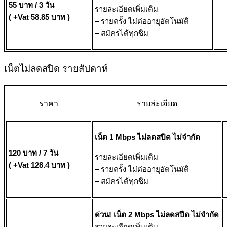
55 บาท / 3 วัน
รายละเอียดเพิ่มเติม
( +Vat 58.85 บาท )
– รายครั้ง ไม่ต่ออายุอัตโนมัติ
– สมัครได้ทุกซิม
เน็ตไม่ลดสปิด รายสัปดาห์
ราคา
รายล่ะเอียด
เน็ต 1 Mbps ไม่ลดสปีด ไม่จำกัด
120 บาท / 7 วัน
รายละเอียดเพิ่มเติม
( +Vat 128.4 บาท )
– รายครั้ง ไม่ต่ออายุอัตโนมัติ
– สมัครได้ทุกซิม
ด่วน! เน็ต 2 Mbps ไม่ลดสปีด ไม่จำกัด
รายละเอียดเพิ่มเติม