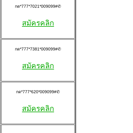
กด*777*7021*009099#✆
สมัครคลิก
กด*777*7381*009099#✆
สมัครคลิก
กด*777*620*009099#✆
สมัครคลิก