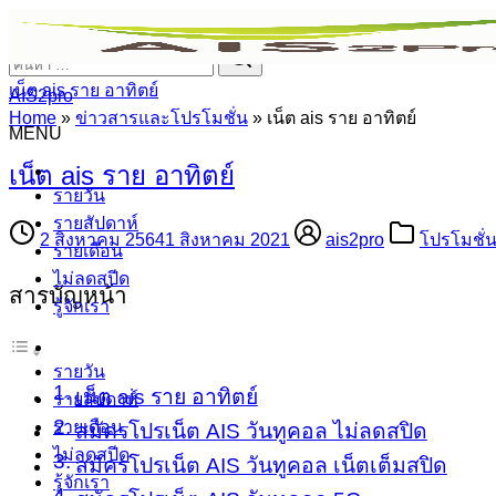
Skip
to
Search
Search
content
for:
เน็ต ais ราย อาทิตย์
AIS2pro
Home
»
ข่าวสารและโปรโมชั่น
»
เน็ต ais ราย อาทิตย์
MENU
เน็ต ais ราย อาทิตย์
รายวัน
รายสัปดาห์
2 สิงหาคม 2564
1 สิงหาคม 2021
ais2pro
โปรโมชั่
รายเดือน
ไม่ลดสปีด
สารบัญหน้า
รู้จักเรา
รายวัน
เน็ต ais ราย อาทิตย์
รายสัปดาห์
รายเดือน
สมัครโปรเน็ต AIS วันทูคอล ไม่ลดสปิด
ไม่ลดสปีด
สมัครโปรเน็ต AIS วันทูคอล เน็ตเต็มสปิด
รู้จักเรา