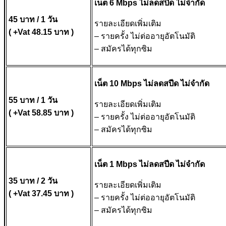
เน็ต 6 Mbps ไม่ลดสปีด ไม่จำกัด
45 บาท / 1 วัน
รายละเอียดเพิ่มเติม
( +Vat 48.15 บาท )
– รายครั้ง ไม่ต่ออายุอัตโนมัติ
– สมัครได้ทุกซิม
เน็ต 10 Mbps ไม่ลดสปีด ไม่จำกัด
55 บาท / 1 วัน
รายละเอียดเพิ่มเติม
( +Vat 58.85 บาท )
– รายครั้ง ไม่ต่ออายุอัตโนมัติ
– สมัครได้ทุกซิม
เน็ต 1 Mbps ไม่ลดสปีด ไม่จำกัด
35 บาท / 2 วัน
รายละเอียดเพิ่มเติม
( +Vat 37.45 บาท )
– รายครั้ง ไม่ต่ออายุอัตโนมัติ
– สมัครได้ทุกซิม