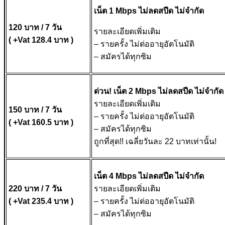
เน็ต 1 Mbps ไม่ลดสปีด ไม่จำกัด
120 บาท / 7 วัน
รายละเอียดเพิ่มเติม
( +Vat 128.4 บาท )
– รายครั้ง ไม่ต่ออายุอัตโนมัติ
– สมัครได้ทุกซิม
ด่วน! เน็ต 2 Mbps ไม่ลดสปีด ไม่จำกัด
รายละเอียดเพิ่มเติม
150 บาท / 7 วัน
– รายครั้ง ไม่ต่ออายุอัตโนมัติ
( +Vat 160.5 บาท )
– สมัครได้ทุกซิม
ถูกที่สุด!! เฉลี่ยวันละ 22 บาทเท่านั้น!
เน็ต 4 Mbps ไม่ลดสปีด ไม่จำกัด
220 บาท / 7 วัน
รายละเอียดเพิ่มเติม
( +Vat 235.4 บาท )
– รายครั้ง ไม่ต่ออายุอัตโนมัติ
– สมัครได้ทุกซิม