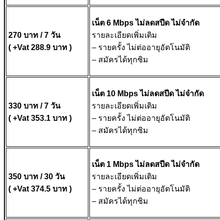
เน็ต 6 Mbps ไม่ลดสปีด ไม่จำกัด
270 บาท / 7 วัน
รายละเอียดเพิ่มเติม
( +Vat 288.9 บาท )
– รายครั้ง ไม่ต่ออายุอัตโนมัติ
– สมัครได้ทุกซิม
เน็ต 10 Mbps ไม่ลดสปีด ไม่จำกัด
330 บาท / 7 วัน
รายละเอียดเพิ่มเติม
( +Vat 353.1 บาท )
– รายครั้ง ไม่ต่ออายุอัตโนมัติ
– สมัครได้ทุกซิม
เน็ต 1 Mbps ไม่ลดสปีด ไม่จำกัด
350 บาท / 30 วัน
รายละเอียดเพิ่มเติม
( +Vat 374.5 บาท )
– รายครั้ง ไม่ต่ออายุอัตโนมัติ
– สมัครได้ทุกซิม