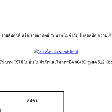
s รายสัปดาห์ หรือ รายอาทิตย์ 79 บาท ไม่จํากัด ไม่ลดสปีด ความเร็
9 บาท ใช้ได้ ไม่อั้น ไม่จํากัดและไม่ลดสปีด 4G/3G สูงสุด 512 Kb
สมัคร